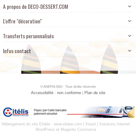
A propos de DECO-DESSERT.COM
L'offre "décoration"
Transferts personnalisés
Infos contact
© ANEPIA SAS - Tous droits réservés
Accessibilité : non conforme
|
Plan de site
Hébergement du site Elidée : www.elidee.com
|
Xtand | Solutions Internet
WordPress et Magento Commerce