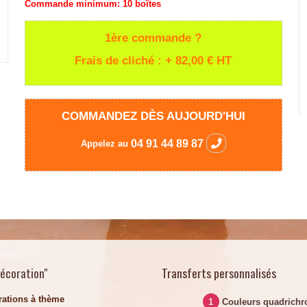
Commande minimum:
10 boîtes
1ère commande ?
Frais de cliché : + 82,00 €
HT
COMMANDEZ DÈS AUJOURD'HUI
04 91 44 89 87
Appelez au
décoration"
Transferts personnalisés
rations à thème
1
Couleurs quadrichr