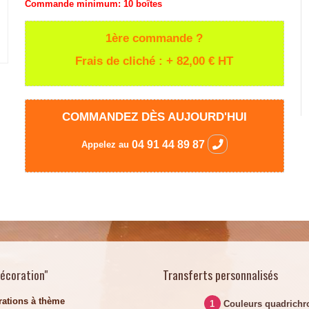
Commande minimum:
10 boîtes
1ère commande ?
Frais de cliché : + 82,00 €
HT
COMMANDEZ DÈS AUJOURD'HUI
04 91 44 89 87
Appelez au
décoration"
Transferts personnalisés
rations à thème
1
Couleurs quadrichr