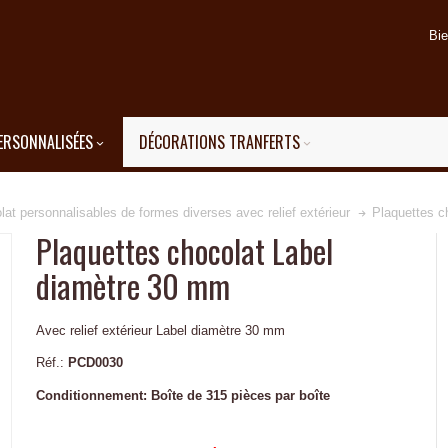
Bi
ERSONNALISÉES
DÉCORATIONS TRANFERTS
at personnalisables de formes diverses avec relief extérieur
Plaquettes c
Plaquettes chocolat Label
diamètre 30 mm
Avec relief extérieur Label diamètre 30 mm
Réf.:
PCD0030
Conditionnement:
Boîte de 315 pièces par boîte